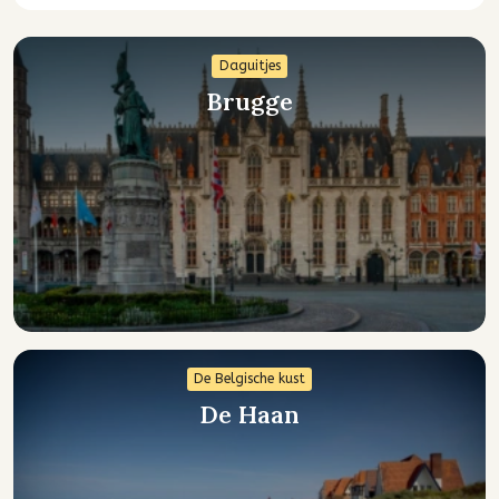
Daguitjes
Brugge
De Belgische kust
De Haan